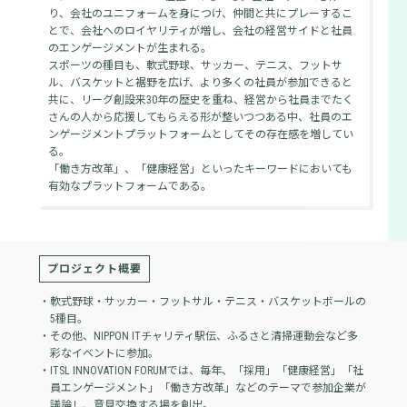
り、会社のユニフォームを身につけ、仲間と共にプレーするこ
とで、会社へのロイヤリティが増し、会社の経営サイドと社員
のエンゲージメントが生まれる。
スポーツの種目も、軟式野球、サッカー、テニス、フットサ
ル、バスケットと裾野を広げ、より多くの社員が参加できると
共に、リーグ創設来30年の歴史を重ね、経営から社員までたく
さんの人から応援してもらえる形が整いつつある中、社員のエ
ンゲージメントプラットフォームとしてその存在感を増してい
る。
「働き方改革」、「健康経営」といったキーワードにおいても
有効なプラットフォームである。
プロジェクト概要
・軟式野球・サッカー・フットサル・テニス・バスケットボールの
5種目。
・その他、NIPPON ITチャリティ駅伝、ふるさと清掃運動会など多
彩なイベントに参加。
・ITSL INNOVATION FORUMでは、毎年、「採用」「健康経営」「社
員エンゲージメント」「働き方改革」などのテーマで参加企業が
議論し、意見交換する場を創出。