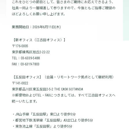
これをひとつの節目として、皆さまのご期待にお応えできるよう、
社員一同より一層精進して参りますので、今後ともご指導ご鞭撻の
ほどよろしくお願い申し上げます。
業務開始日：2026年6月11日(木)
【新オフィス（江古田オフィス）】
〒176-0005
東京都練馬区旭丘2-22-22
TEL：03-6339-5488
FAX：03-6319-7803
【五反田オフィス】（会議・リモートワーク拠点として継続利用）
〒141-0022
東京都品川区東五反田2-5-2 THE CASK GOTANDA
※郵便物およびTEL・FAXにつきましては、すべて江古田オフィスへ
統一いたします。
・JR山手線「五反田駅」東口より徒歩5分
・都営地下鉄浅草線「五反田駅」A3出口より徒歩5分
・東急池上線「五反田駅」より徒歩5分